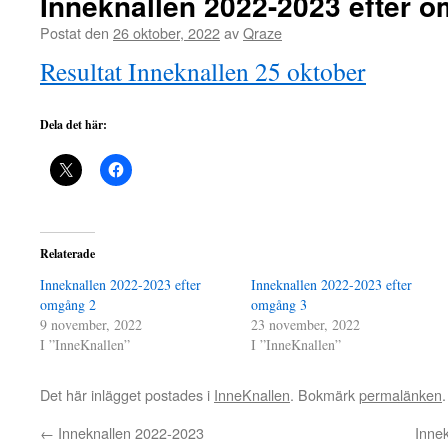
Inneknallen 2022-2023 efter 
Postat den
26 oktober, 2022
av
Qraze
Resultat Inneknallen 25 oktober
Dela det här:
Relaterade
Inneknallen 2022-2023 efter
Inneknallen 2022-2023 efter
omgång 2
omgång 3
9 november, 2022
23 november, 2022
I ”InneKnallen”
I ”InneKnallen”
Det här inlägget postades i
InneKnallen
. Bokmärk
permalänken
.
←
Inneknallen 2022-2023
Inne