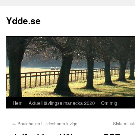
Hoppa
till
Ydde.se
innehåll
Hem
Aktuell tävlingsalmanacka 2020
Om mig
←
Boulehallen i Ulricehamn invigd!
Sista minut