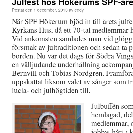
Julfest hos Hökerums SPF-ar
Postat den
1 december, 2013
av
eddy
När SPF Hökerum bjöd in till årets julfest
Kyrkans Hus, då ett 70-tal medlemmar 
Vid ankomsten samlades man vid glögg-g
försmak av jultraditionen och sedan ta p
borden. Nu var det dags för Södra Vings 
en välljudande underhållning ackompan
Bernvill och Tobias Nordgren. Framför
uppskattat liksom valet av sånger som tr
lucia- och julhögtiden till.
Julbuffén so
hemlagad, del
medlemmar, o
jobbat hårt i 