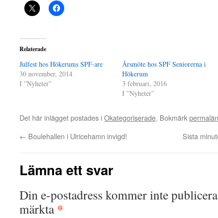
Relaterade
Julfest hos Hökerums SPF-are
Årsmöte hos SPF Seniorerna i
30 november, 2014
Hökerum
I ”Nyheter”
3 februari, 2016
I ”Nyheter”
Det här inlägget postades i
Okategoriserade
. Bokmärk
permalä
←
Boulehallen i Ulricehamn invigd!
Sista minut
Lämna ett svar
Din e-postadress kommer inte publicera
*
märkta