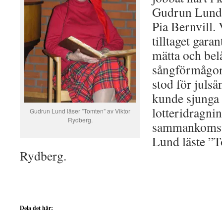
Gudrun Lund,
Pia Bernvill.
tilltaget garan
mätta och bel
sångförmågo
stod för julså
kunde sjunga 
lotteridragni
Gudrun Lund läser ”Tomten” av Viktor
Rydberg.
sammankomst
Lund läste ”T
Rydberg.
Dela det här: