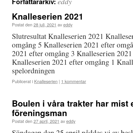
eddy
Författararkiv:
Knalleserien 2021
Postat den
28 juli, 2021
av
eddy
Slutresultat Knalleserien 2021 Knallese
omgång 5 Knalleserien 2021 efter omgå
2021 efter omgång 3 Knalleserien 2021
Knalleserien 2021 efter omgång 1 Knal
spelordningen
Publicerat i
Knalleserien
|
1 kommentar
Boulen i våra trakter har mist
föreningsman
Postat den
27 april, 2021
av
eddy
Söndagen den 25 april nåddes vi av besk