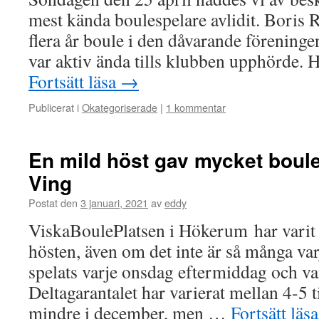
mest kända boulespelare avlidit. Boris 
flera år boule i den dåvarande förenin
var aktiv ända tills klubben upphörde. H
Fortsätt läsa
→
Publicerat i
Okategoriserade
|
1 kommentar
En mild höst gav mycket boul
Ving
Postat den
3 januari, 2021
av
eddy
ViskaBoulePlatsen i Hökerum har varit f
hösten, även om det inte är så många var
spelats varje onsdag eftermiddag och v
Deltagarantalet har varierat mellan 4-5 til
mindre i december, men …
Fortsätt läs