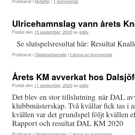
Publicerat i
Nyheter
|
1 kommentar
Ulricehamnslag vann årets Kna
Postat den
15 september, 2020
av
eddy
Se slutspelsresultat här: Resultat Kna
Publicerat i
Okategoriserade
|
Lämna en kommentar
Årets KM avverkat hos Dalsjöf
Postat den
11 september, 2020
av
eddy
Det blev en stor tillslutning när DAL av
klubbmästerskap. Två kvällar fick tas i a
kvällen var det grundspel följt kvällen ef
Rapport och resultat DAL KM 2020
Publicerat i
Okategoriserade
|
Lämna en kommentar