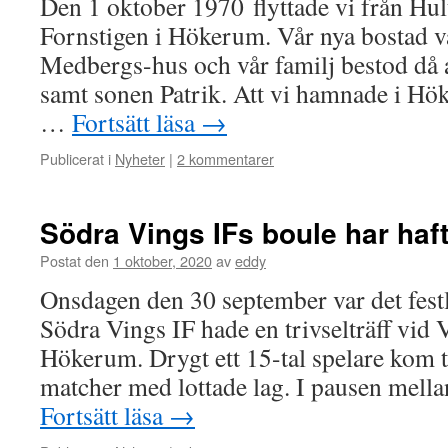
Den 1 oktober 1970 flyttade vi från Hult
Fornstigen i Hökerum. Vår nya bostad v
Medbergs-hus och vår familj bestod då
samt sonen Patrik. Att vi hamnade i Hök
…
Fortsätt läsa
→
Publicerat i
Nyheter
|
2 kommentarer
Södra Vings IFs boule har haft 
Postat den
1 oktober, 2020
av
eddy
Onsdagen den 30 september var det festl
Södra Vings IF hade en trivselträff vid 
Hökerum. Drygt ett 15-tal spelare kom til
matcher med lottade lag. I pausen mel
Fortsätt läsa
→