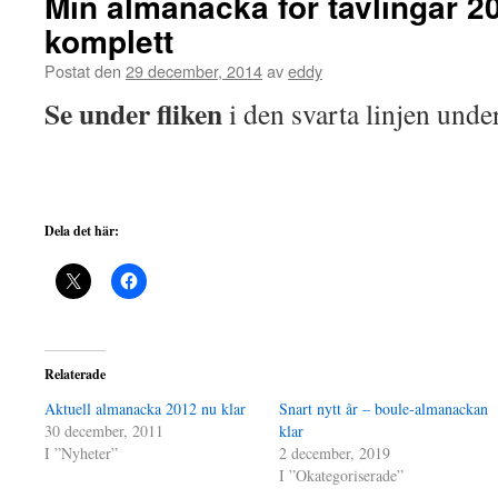
Min almanacka för tävlingar 2
komplett
Postat den
29 december, 2014
av
eddy
Se under fliken
i den svarta linjen unde
Dela det här:
Relaterade
Aktuell almanacka 2012 nu klar
Snart nytt år – boule-almanackan
30 december, 2011
klar
I ”Nyheter”
2 december, 2019
I ”Okategoriserade”