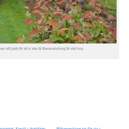
 sitt jobb för att vi ska få fiberanslutning till vårt hus.
riespelet: Sansjö i distriktets
Hökerumslaget tar för sig i