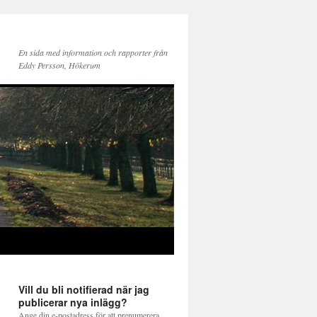
En sida med information och rapporter från
Eddy Persson, Hökerum
Vill du bli notifierad när jag
publicerar nya inlägg?
Ange din e-postadress för att prenumerera