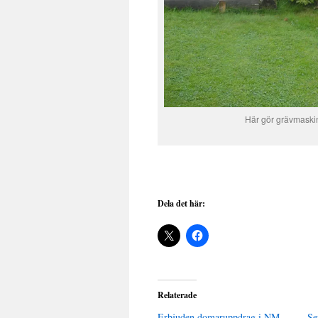
Här gör grävmaskinen
Dela det här:
Relaterade
Erbjuden domaruppdrag i NM
Se