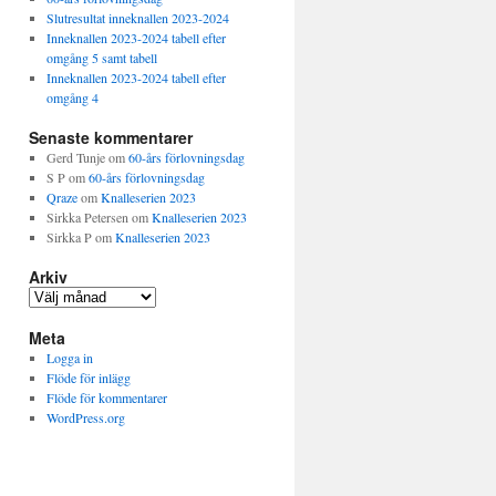
Slutresultat inneknallen 2023-2024
Inneknallen 2023-2024 tabell efter
omgång 5 samt tabell
Inneknallen 2023-2024 tabell efter
omgång 4
Senaste kommentarer
Gerd Tunje
om
60-års förlovningsdag
S P
om
60-års förlovningsdag
Qraze
om
Knalleserien 2023
Sirkka Petersen
om
Knalleserien 2023
Sirkka P
om
Knalleserien 2023
Arkiv
Arkiv
Meta
Logga in
Flöde för inlägg
Flöde för kommentarer
WordPress.org