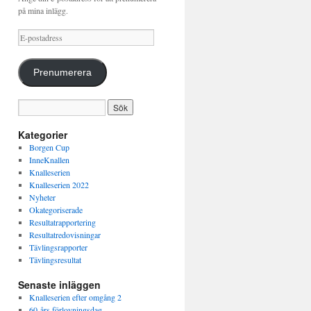
på mina inlägg.
E-
postadress
Prenumerera
Kategorier
Borgen Cup
InneKnallen
Knalleserien
Knalleserien 2022
Nyheter
Okategoriserade
Resultatrapportering
Resultatredovisningar
Tävlingsrapporter
Tävlingsresultat
Senaste inläggen
Knalleserien efter omgång 2
60-års förlovningsdag