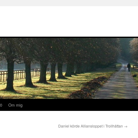
20
Om mig
Daniel körde Alliansloppet i Trollhättan
→