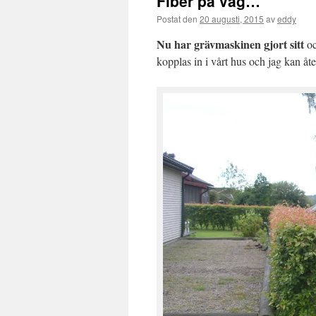
Fiber på väg…
Postat den
20 augusti, 2015
av
eddy
Nu har grävmaskinen gjort sitt
o
kopplas in i vårt hus och jag kan åt