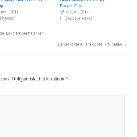
pp!
Borgen Cup
 juni, 2011
25 augusti, 2014
”Nyheter”
I ”Okategoriserade”
ade
. Bokmärk
permalänken
.
Daniel körde Alliansloppet i Trollhättan
→
*
ceras.
Obligatoriska fält är märkta