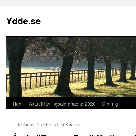
Hoppa
till
Ydde.se
innehåll
Hem
Aktuell tävlingsalmanacka 2020
Om mig
←
Inbjudan till vinterns InneKnallen