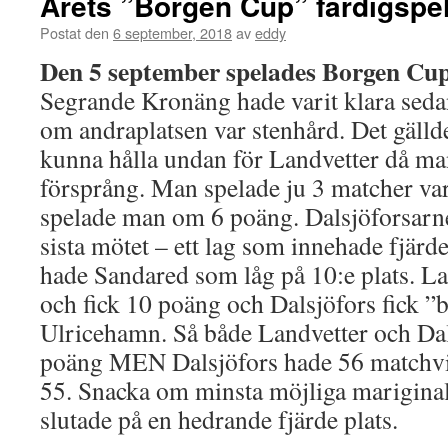
Årets ”Borgen Cup” färdigspe
Postat den
6 september, 2018
av
eddy
Den 5 september spelades Borgen Cu
Segrande Kronäng hade varit klara sed
om andraplatsen var stenhård. Det gälld
kunna hålla undan för Landvetter då m
försprång. Man spelade ju 3 matcher var
spelade man om 6 poäng. Dalsjöforsarn
sista mötet – ett lag som innehade fjärd
hade Sandared som låg på 10:e plats. L
och fick 10 poäng och Dalsjöfors fick ”
Ulricehamn. Så både Landvetter och Dal
poäng MEN Dalsjöfors hade 56 matchvi
55. Snacka om minsta möjliga marigin
slutade på en hedrande fjärde plats.