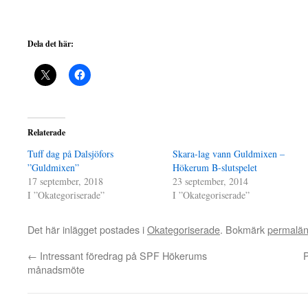
Dela det här:
Relaterade
Tuff dag på Dalsjöfors
Skara-lag vann Guldmixen –
”Guldmixen”
Hökerum B-slutspelet
17 september, 2018
23 september, 2014
I ”Okategoriserade”
I ”Okategoriserade”
Det här inlägget postades i
Okategoriserade
. Bokmärk
permalä
←
Intressant föredrag på SPF Hökerums
P
månadsmöte