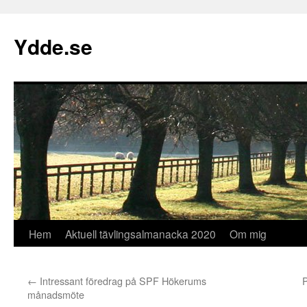
Hoppa
till
Ydde.se
innehåll
Hem
Aktuell tävlingsalmanacka 2020
Om mig
←
Intressant föredrag på SPF Hökerums
P
månadsmöte