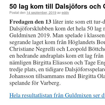
50 lag kom till Dalsjöfors oc
Postat den
14 september, 2019
av
eddy
Fredagen den 13
låter inte som ett tur
Dalsjöforsklubben kom det hela 50 lag 
Guldmixen 2019. Man spelade i klass
segrande laget kom från Höglandets Bou
Christiane Negrelli och Leopold Böttche
en hedrande andraplats kom ett lag från
nämligen Birgitta Eliasson och Tage Eng
tredje plats, en tidigare Dalsjöforsspel
Johansson tillsammans med Birgitta Ol
spelande för Varberg.
Hela resultatlistan från Guldmixen ser d