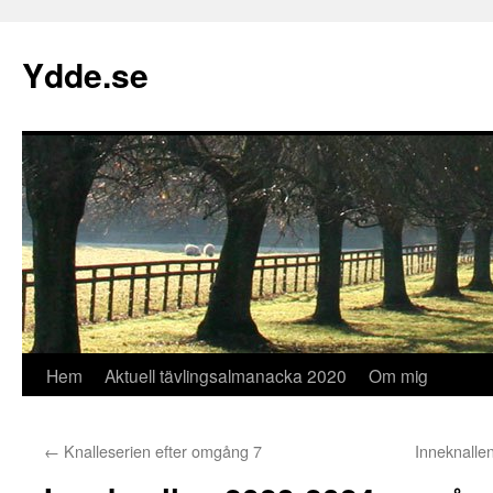
Hoppa
till
Ydde.se
innehåll
Hem
Aktuell tävlingsalmanacka 2020
Om mig
←
Knalleserien efter omgång 7
Inneknalle