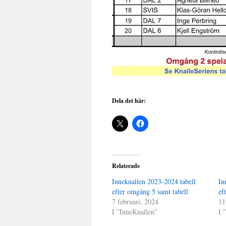
Dela det här:
Relaterade
Inneknallen 2023-2024 tabell
In
efter omgång 5 samt tabell
ef
7 februari, 2024
11
I ”InneKnallen”
I 