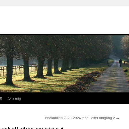
20
Om mig
Inneknallen 2023-2024 tabell efter omgång 2
→