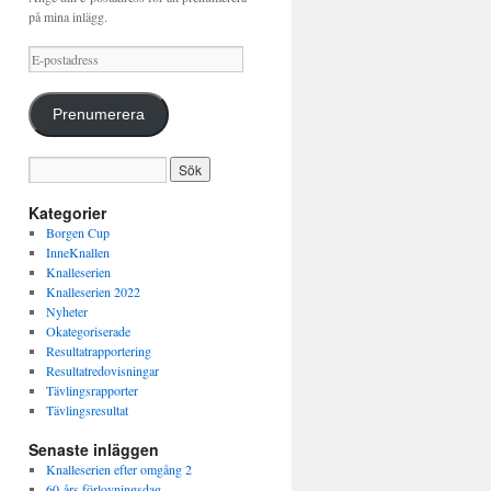
på mina inlägg.
E-
postadress
Prenumerera
Kategorier
Borgen Cup
InneKnallen
Knalleserien
Knalleserien 2022
Nyheter
Okategoriserade
Resultatrapportering
Resultatredovisningar
Tävlingsrapporter
Tävlingsresultat
Senaste inläggen
Knalleserien efter omgång 2
60-års förlovningsdag