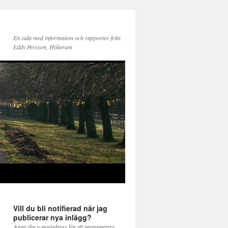
En sida med information och rapporter från
Eddy Persson, Hökerum
Vill du bli notifierad när jag
publicerar nya inlägg?
Ange din e-postadress för att prenumerera