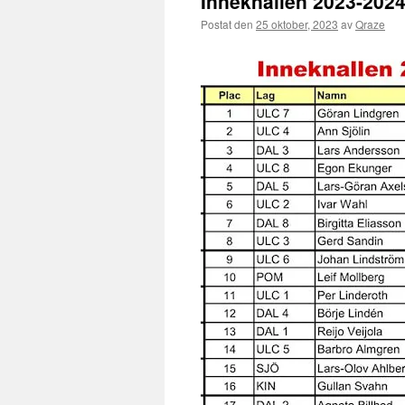
Inneknallen 2023-2024
Postat den
25 oktober, 2023
av
Qraze