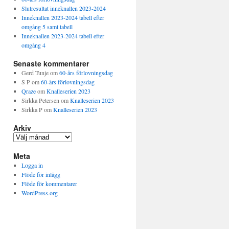
Slutresultat inneknallen 2023-2024
Inneknallen 2023-2024 tabell efter
omgång 5 samt tabell
Inneknallen 2023-2024 tabell efter
omgång 4
Senaste kommentarer
Gerd Tunje
om
60-års förlovningsdag
S P
om
60-års förlovningsdag
Qraze
om
Knalleserien 2023
Sirkka Petersen
om
Knalleserien 2023
Sirkka P
om
Knalleserien 2023
Arkiv
Arkiv
Meta
Logga in
Flöde för inlägg
Flöde för kommentarer
WordPress.org