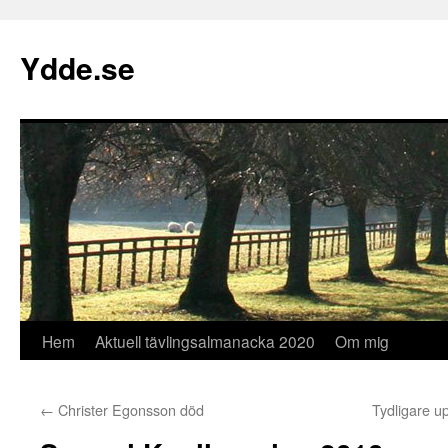
Hoppa
till
Ydde.se
innehåll
Hem
Aktuell tävlingsalmanacka 2020
Om mig
←
Christer Egonsson död
Tydligare up