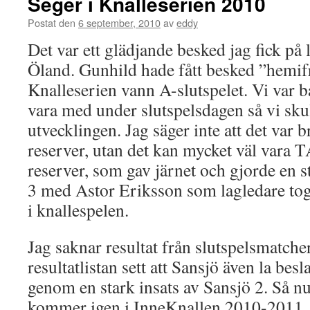
Seger i Knalleserien 2010
Postat den
6 september, 2010
av
eddy
Det var ett glädjande besked jag fick på
Öland. Gunhild hade fått besked ”hemifrå
Knalleserien vann A-slutspelet. Vi var b
vara med under slutspelsdagen så vi skul
utvecklingen. Jag säger inte att det var
reserver, utan det kan mycket väl var
reserver, som gav järnet och gjorde en s
3 med Astor Eriksson som lagledare to
i knallespelen.
Jag saknar resultat från slutspelsmatche
resultatlistan sett att Sansjö även la bes
genom en stark insats av Sansjö 2. Så nu
kommer igen i InneKnallen 2010-2011.