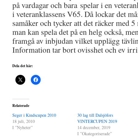
på vardagar och bara spelar i en veteran
i veteranklassens V65. Då lockar det m
samåker och tycker att det räcker med 5 
man kan spela det på en helg också, men
framgå av inbjudan vilket upplägg tävli
Information tar bort ovisshet och ev irri
Dela det här:
Relaterade
Seger i Kindscupen 2010
30 lag till Dalsjöfors
18 juli, 2010
VINTERCUPEN 2019
I ”Nyheter”
14 december, 2019
I ”Okategoriserade”