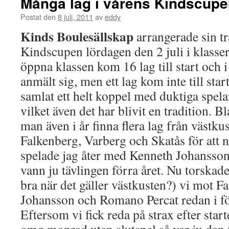
Många lag i vårens Kindscup
Postat den
8 juli, 2011
av
eddy
Kinds Boulesällskap
arrangerade sin tr
Kindscupen lördagen den 2 juli i klasse
öppna klassen kom 16 lag till start och 
anmält sig, men ett lag kom inte till st
samlat ett helt koppel med duktiga spela
vilket även det har blivit en tradition. 
man även i år finna flera lag från västk
Falkenberg, Varberg och Skatås för att 
spelade jag åter med Kenneth Johansson
vann ju tävlingen förra året. Nu torskade
bra när det gäller västkusten?) vi mot 
Johansson och Romano Percat redan i fö
Eftersom vi fick reda på strax efter start