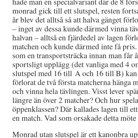
hade man en specialvariant där de 8 förs
monrad gick till ett slutspel, resten for
år blev det alltså så att halva gänget för
– inget av dessa kunde därmed vinna täv
halvan – alltså en fjärdedel av lagen för
matchen och kunde därmed inte få pris. 
som en transportsträcka innan man får å
sportsligt upplägg (det vanliga med 4
slutspel med 16 till A och 16 till B) kan
förlorat de två första matcherna hänga m
och vinna hela tävlingen. Visst lever sp
längre än över 2 matcher? Och hur spela
öppenklassen? Där kallades lagen till et
en match. Vad som orsakade detta möte 
Monrad utan slutspel är ett kanonbra u