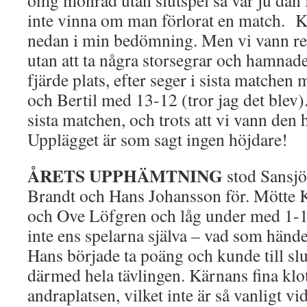
omg monrad utan slutspel så var ju dan
inte vinna om man förlorat en match. 
nedan i min bedömning. Men vi vann re
utan att ta några storsegrar och hamnad
fjärde plats, efter seger i sista matchen
och Bertil med 13-12 (tror jag det blev).
sista matchen, och trots att vi vann den
Upplägget är som sagt ingen höjdare!
ÅRETS UPPHÄMTNING
stod Sansjö
Brandt och Hans Johansson för. Mötte 
och Ove Löfgren och låg under med 1-1
inte ens spelarna själva – vad som händ
Hans började ta poäng och kunde till s
därmed hela tävlingen. Kärnans fina klotd
andraplatsen, vilket inte är så vanligt vi