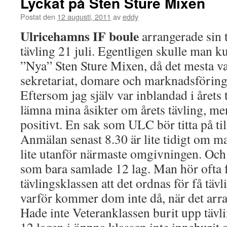
Lyckat på Sten Sture Mixen
Postat den
12 augusti, 2011
av
eddy
Ulricehamns IF boule
arrangerade sin 
tävling 21 juli. Egentligen skulle man k
”Nya” Sten Sture Mixen, då det mesta va
sekretariat, domare och marknadsföring v
Eftersom jag själv var inblandad i årets 
lämna mina åsikter om årets tävling, me
positivt. En sak som ULC bör titta på till
Anmälan senast 8.30 är lite tidigt om ma
lite utanför närmaste omgivningen. Oc
som bara samlade 12 lag. Man hör ofta 
tävlingsklassen att det ordnas för få täv
varför kommer dom inte då, när det arr
Hade inte Veteranklassen burit upp tävl