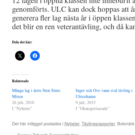
12 lagen i öppna klassen inte inneburit a
genomförts. ULC kan dock hoppas att år
generera fler lag nästa år i öppen klasse
det blir en ren veterantävling, och då 
Dela det här:
Relaterade
Många lag i årets Sten Sture
Inger och Ove vann sval tävling i
Mixen
Ulricehamn
26 juli, 2010
9 juli, 2015
I ”Nyheter”
I ”Okategoriserade”
Det här inlägget postades i
Nyheter
,
Tävlingsrapporter
. Bokmär
←
Seger i Tråvads Sommartävling