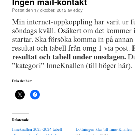
Ingen mail-kontakt
Postat den
17 oktober, 2012
av
eddy
Min internet-uppkoppling har varit ur f
söndags kväll. Osäkert om det kommer i
startar. Ska försöka komma in på annan d
F
resultat och tabell från omg 1 via post.
resultat och tabell under onsdagen.
Du
”kategori” InneKnallen (till höger här).
Dela det här:
Relaterade
Inneknallen 2023-2024 tabell
Lottningen klar till Inne-Knallen