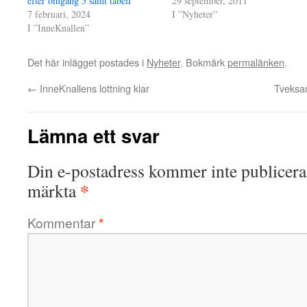
efter omgång 5 samt tabell
29 september, 2011
7 februari, 2024
I ”Nyheter”
I ”InneKnallen”
Det här inlägget postades i
Nyheter
. Bokmärk
permalänken
.
←
InneKnallens lottning klar
Tveksam
Lämna ett svar
Din e-postadress kommer inte publicera
*
märkta
Kommentar
*