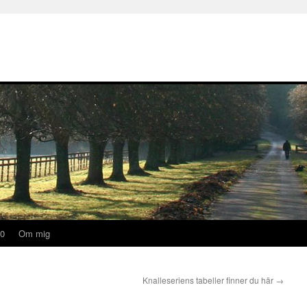
20
Om mig
Knalleseriens tabeller finner du här
→