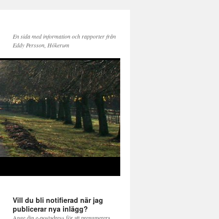
En sida med information och rapporter från
Eddy Persson, Hökerum
Vill du bli notifierad när jag
publicerar nya inlägg?
Ange din e-postadress för att prenumerera