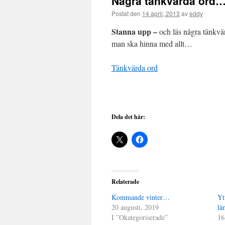
Några tänkvärda ord
Postat den
14 april, 2013
av
eddy
Stanna upp –
och läs några tänkv
man ska hinna med allt…
Tänkvärda ord
Dela det här:
Relaterade
Kommande vinter…
Yt
20 augusti, 2019
lä
I ”Okategoriserade”
16