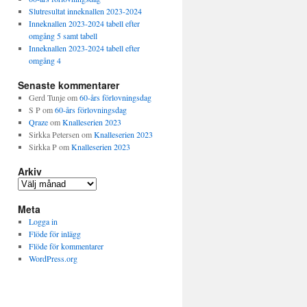
Slutresultat inneknallen 2023-2024
Inneknallen 2023-2024 tabell efter
omgång 5 samt tabell
Inneknallen 2023-2024 tabell efter
omgång 4
Senaste kommentarer
Gerd Tunje
om
60-års förlovningsdag
S P
om
60-års förlovningsdag
Qraze
om
Knalleserien 2023
Sirkka Petersen
om
Knalleserien 2023
Sirkka P
om
Knalleserien 2023
Arkiv
Arkiv
Meta
Logga in
Flöde för inlägg
Flöde för kommentarer
WordPress.org