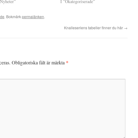
”Nyheter”
I ”Okategoriserade”
ade
. Bokmärk
permalänken
.
Knalleseriens tabeller finner du här
→
*
ceras.
Obligatoriska fält är märkta