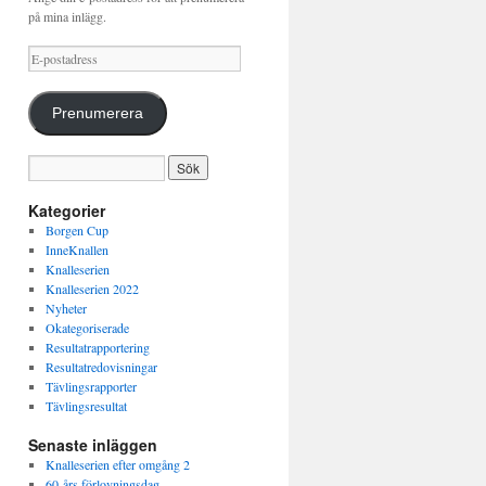
på mina inlägg.
E-
postadress
Prenumerera
Kategorier
Borgen Cup
InneKnallen
Knalleserien
Knalleserien 2022
Nyheter
Okategoriserade
Resultatrapportering
Resultatredovisningar
Tävlingsrapporter
Tävlingsresultat
Senaste inläggen
Knalleserien efter omgång 2
60-års förlovningsdag