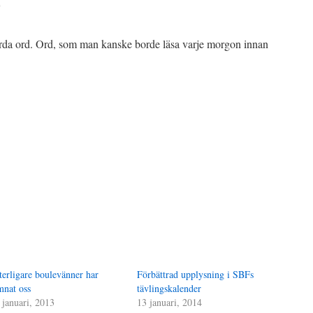
…
ärda ord. Ord, som man kanske borde läsa varje morgon innan
terligare boulevänner har
Förbättrad upplysning i SBFs
mnat oss
tävlingskalender
 januari, 2013
13 januari, 2014