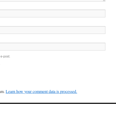
e-post.
.
pam.
Learn how your comment data is processed.