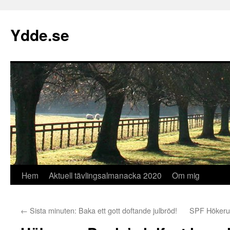
Hoppa
till
Ydde.se
innehåll
Hem
Aktuell tävlingsalmanacka 2020
Om mig
←
Sista minuten: Baka ett gott doftande julbröd!
SPF Hökerum