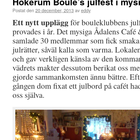
Hökerum Boule’s julfest i mysi
Postat den
20 december, 2013
av
eddy
Ett nytt upplägg
för bouleklubbens jul
provades i år. Det mysiga Ådalens Café &
samlade 30 medlemmar som fick smaka o
julrätter, såväl kalla som varma. Lokalen
och gav verkligen känsla av den komman
vädrets makter dessutom berikat oss me
gjorde sammankomsten ännu bättre. Efte
gången dom fixat ett julbord på cafét hade
oss själva.