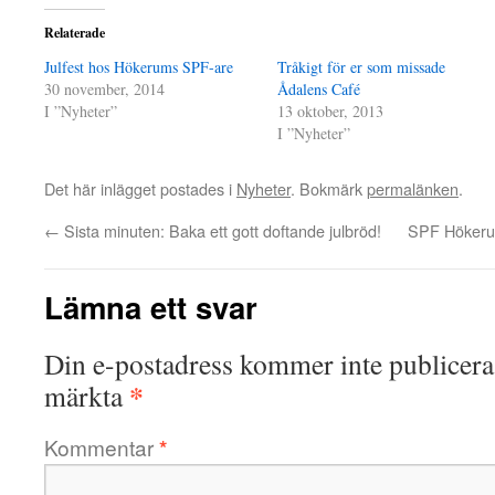
Relaterade
Julfest hos Hökerums SPF-are
Tråkigt för er som missade
30 november, 2014
Ådalens Café
I ”Nyheter”
13 oktober, 2013
I ”Nyheter”
Det här inlägget postades i
Nyheter
. Bokmärk
permalänken
.
←
Sista minuten: Baka ett gott doftande julbröd!
SPF Hökerum
Lämna ett svar
Din e-postadress kommer inte publicera
*
märkta
Kommentar
*