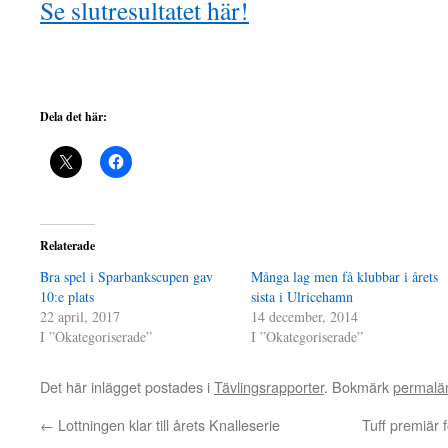
Se slutresultatet här!
Dela det här:
Relaterade
Bra spel i Sparbankscupen gav
Många lag men få klubbar i årets
10:e plats
sista i Ulricehamn
22 april, 2017
14 december, 2014
I ”Okategoriserade”
I ”Okategoriserade”
Det här inlägget postades i
Tävlingsrapporter
. Bokmärk
permalä
←
Lottningen klar till årets Knalleserie
Tuff premiär 