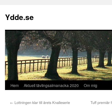
Hoppa
till
Ydde.se
innehåll
Hem
Aktuell tävlingsalmanacka 2020
Om mig
←
Lottningen klar till årets Knalleserie
Tuff premiär 