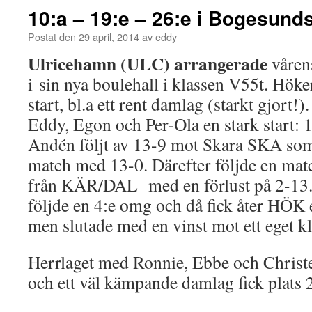
10:a – 19:e – 26:e i Bogesund
Postat den
29 april, 2014
av
eddy
Ulricehamn (ULC) arrangerade
våren
i sin nya boulehall i klassen V55t. Höker
start, bl.a ett rent damlag (starkt gjort!
Eddy, Egon och Per-Ola en stark start
Andén följt av 13-9 mot Skara SKA som 
match med 13-0. Därefter följde en mat
från KÄR/DAL med en förlust på 2-13.
följde en 4:e omg och då fick åter HÖK 
men slutade med en vinst mot ett eget 
Herrlaget med Ronnie, Ebbe och Christer
och ett väl kämpande damlag fick plats 