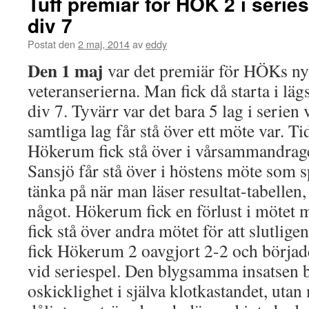
Tuff premiär för HÖK 2 i serie
div 7
Postat den
2 maj, 2014
av
eddy
Den 1 maj
var det premiär för HÖKs nya
veteranserierna. Man fick då starta i lä
div 7. Tyvärr var det bara 5 lag i serien 
samtliga lag får stå över ett möte var. 
Hökerum fick stå över i vårsammandrag
Sansjö får stå över i höstens möte som s
tänka på när man läser resultat-tabellen,
något. Hökerum fick en förlust i mötet 
fick stå över andra mötet för att slutli
fick Hökerum 2 oavgjort 2-2 och börjad
vid seriespel. Den blygsamma insatsen 
oskicklighet i själva klotkastandet, utan