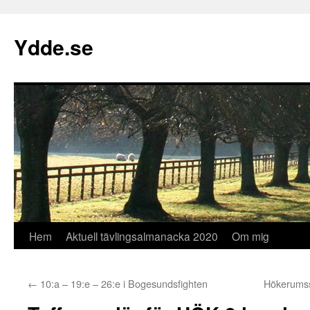
Hoppa
till
Ydde.se
innehåll
Hem
Aktuell tävlingsalmanacka 2020
Om mig
←
10:a – 19:e – 26:e i Bogesundsfighten
Hökerumss