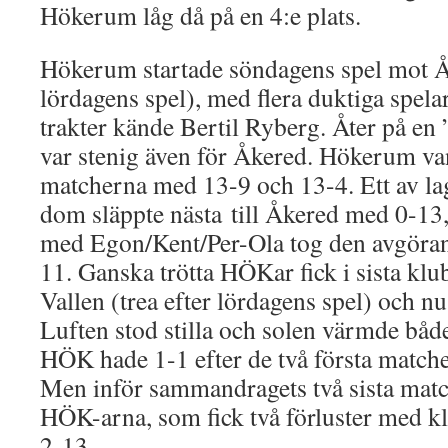
Hökerum låg då på en 4:e plats.
Hökerum startade söndagens spel mot Åk
lördagens spel), med flera duktiga spelar
trakter kände Bertil Ryberg. Åter på en
var stenig även för Åkered. Hökerum van
matcherna med 13-9 och 13-4. Ett av lag
dom släppte nästa till Åkered med 0-13,
med Egon/Kent/Per-Ola tog den avgöra
11. Ganska trötta HÖKar fick i sista klu
Vallen (trea efter lördagens spel) och nu
Luften stod stilla och solen värmde båd
HÖK hade 1-1 efter de två första match
Men inför sammandragets två sista match
HÖK-arna, som fick två förluster med kl
2-13.