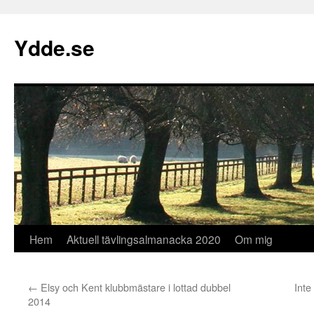
Hoppa
till
Ydde.se
innehåll
Hem
Aktuell tävlingsalmanacka 2020
Om mig
←
Elsy och Kent klubbmästare i lottad dubbel
Inte
2014