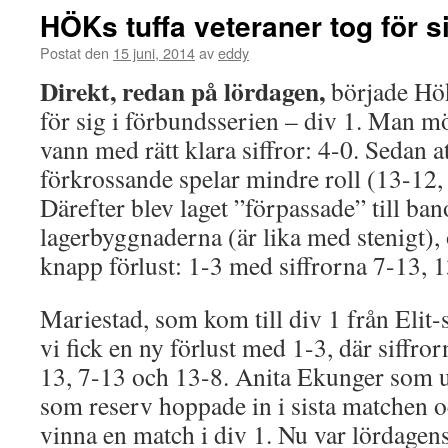
HÖKs tuffa veteraner tog för si
Postat den
15 juni, 2014
av
eddy
Direkt, redan på lördagen,
började Hö
för sig i förbundsserien – div 1. Man m
vann med rätt klara siffror: 4-0. Sedan at
förkrossande spelar mindre roll (13-12,
Därefter blev laget ”förpassade” till ba
lagerbyggnaderna (är lika med stenigt),
knapp förlust: 1-3 med siffrorna 7-13,
Mariestad, som kom till div 1 från Elit-
vi fick en ny förlust med 1-3, där siffror
13, 7-13 och 13-8. Anita Ekunger som 
som reserv hoppade in i sista matchen oc
vinna en match i div 1. Nu var lördagens