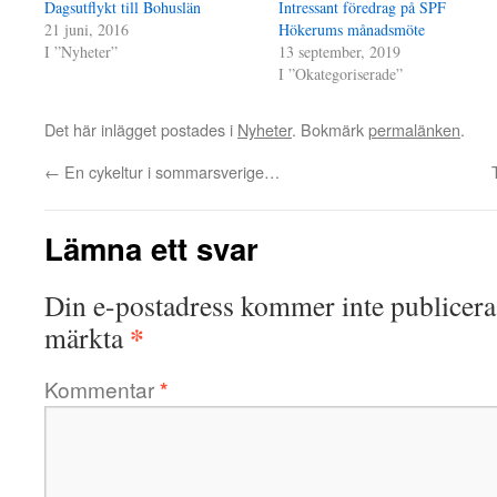
Dagsutflykt till Bohuslän
Intressant föredrag på SPF
21 juni, 2016
Hökerums månadsmöte
I ”Nyheter”
13 september, 2019
I ”Okategoriserade”
Det här inlägget postades i
Nyheter
. Bokmärk
permalänken
.
←
En cykeltur i sommarsverige…
Lämna ett svar
Din e-postadress kommer inte publicera
*
märkta
Kommentar
*