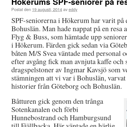
Hökerums SPF-seniorer på res
Postat den
19 augusti, 2014
av
eddy
SPF-seniorerna i Hökerum har varit på e
Bohuslän. Man hade nappat på en resa a
Flyg & Buss, som hämtade upp seniorer
i Hökerum. Färden gick sedan via Göteb
båten M/S Svea väntade med personal oc
efter avgång fick man avnjuta kaffe och 
dragspelstoner av Ingmar Kavsjö som v
stämningen att vi var i Bohuslän, varvat
historier från Göteborg och Bohuslän.
Båtturen gick genom den trånga
Sotenkanalen och förbi
Hunnebostrand och Hamburgsund
till Fjällbacka. Här väntade en härlig