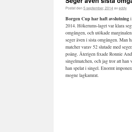
Seger även sista omg
Postat den
5 september, 2014
av
eddy
Borgen Cup har haft avslutning
i
2014. Hökerums-laget var klara segr
omgången, och utökade marginalen 
seger även i sista omgången. Man har
matcher varav 52 slutade med seger,
poäng. Återigen fixade Ronnie Ande
singelmatchen, och jag tror att han 
han spelat i singel. Enormt imponer
mogne lagkamrat.