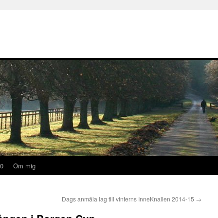
20
Om mig
Dags anmäla lag till vinterns InneKnallen 2014-15
→