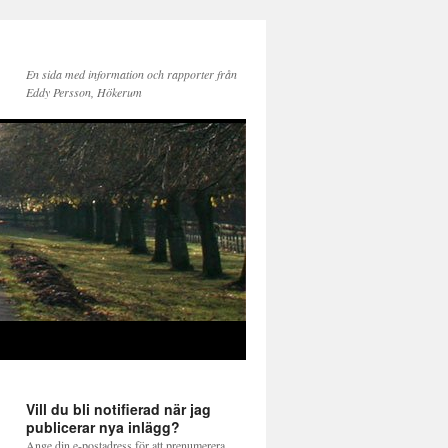
En sida med information och rapporter från
Eddy Persson, Hökerum
Vill du bli notifierad när jag
publicerar nya inlägg?
Ange din e-postadress för att prenumerera