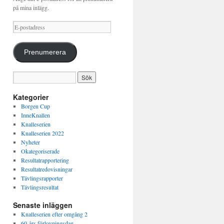
på mina inlägg.
E-
postadress
Prenumerera
Kategorier
Borgen Cup
InneKnallen
Knalleserien
Knalleserien 2022
Nyheter
Okategoriserade
Resultatrapportering
Resultatredovisningar
Tävlingsrapporter
Tävlingsresultat
Senaste inläggen
Knalleserien efter omgång 2
60-års förlovningsdag