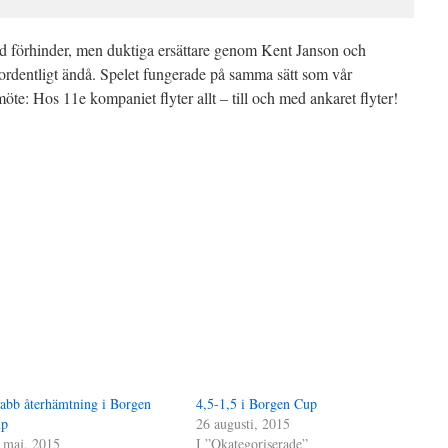
ed förhinder, men duktiga ersättare genom Kent Janson och
ordentligt ändå. Spelet fungerade på samma sätt som vår
te: Hos 11e kompaniet flyter allt – till och med ankaret flyter!
abb återhämtning i Borgen
4,5-1,5 i Borgen Cup
up
26 augusti, 2015
 maj, 2015
I ”Okategoriserade”