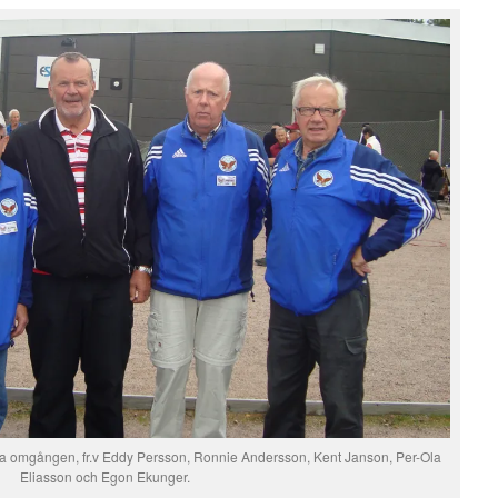
 omgången, fr.v Eddy Persson, Ronnie Andersson, Kent Janson, Per-Ola
Eliasson och Egon Ekunger.