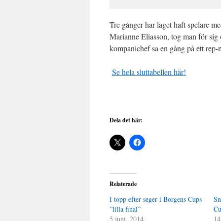
Tre gånger har laget haft spelare m
Marianne Eliasson, tog man för sig 
kompanichef sa en gång på ett rep-mö
Se hela sluttabellen här!
Dela det här:
Relaterade
I topp efter seger i Borgens Cups
Sn
”lilla final”
C
5 juni, 2014
14