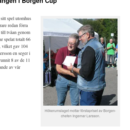
ången i Borgen Cup
 sitt spel utomhus
are redan förra
till tvåan genom
 spelat totalt 66
 vilket gav 104
rsson en seger i
vunnit 8 av de 11
ande av vår
Hökerumslaget mottar förstapriset av Borgen-
chefen Ingemar Larsson.