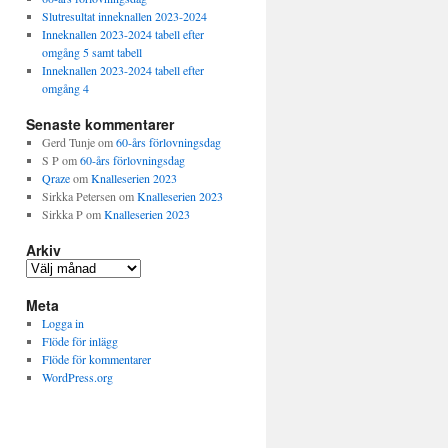
Slutresultat inneknallen 2023-2024
Inneknallen 2023-2024 tabell efter
omgång 5 samt tabell
Inneknallen 2023-2024 tabell efter
omgång 4
Senaste kommentarer
Gerd Tunje
om
60-års förlovningsdag
S P
om
60-års förlovningsdag
Qraze
om
Knalleserien 2023
Sirkka Petersen
om
Knalleserien 2023
Sirkka P
om
Knalleserien 2023
Arkiv
Arkiv
Meta
Logga in
Flöde för inlägg
Flöde för kommentarer
WordPress.org