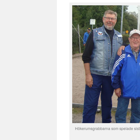
Hökerumsgrabbarna som spelade sista