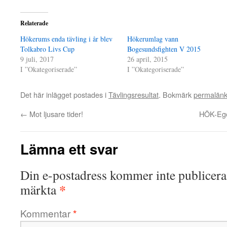
Relaterade
Hökerums enda tävling i år blev
Hökerumlag vann
Tolkabro Livs Cup
Bogesundsfighten V 2015
9 juli, 2017
26 april, 2015
I ”Okategoriserade”
I ”Okategoriserade”
Det här inlägget postades i
Tävlingsresultat
. Bokmärk
permalän
←
Mot ljusare tider!
HÖK-Egon
Lämna ett svar
Din e-postadress kommer inte publicera
*
märkta
Kommentar
*