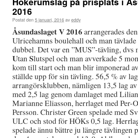
Hökerumslag på prisplats i Å
2016
Postat den
5 januari, 2016
av
eddy
Åsundaslaget V 2016
arrangerades den 
Ulricehamns boulehall och man tävlade 
dubbel. Det var en ”MUS”-tävling, dvs
U
S
tan
lutspel och man avverkade 5 mo
kom till start och man blir imponerad
ställde upp för sin tävling. 56,5 % av l
arrangörsklubben, nämligen 13,5 lag 
med 2,5 lag genom damlaget med Lilia
Marianne Eliasson, herrlaget med Per-
Persson. Christer Green spelade med Sv
ULC och stod för HÖKs 0,5 lag. Herrlag
spelade ännu bättre ju längre tävlingen 