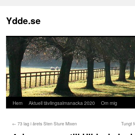
Hoppa
till
Ydde.se
innehåll
Hem
Aktuell tävlingsalmanacka 2020
Om mig
←
73 lag i årets Sten Sture Mixen
Tungt 