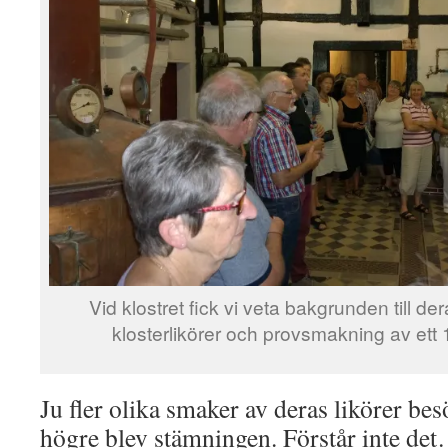
Vid klostret fick vi veta bakgrunden till der
klosterlikörer och provsmakning av ett 
Ju fler olika smaker av deras likörer be
högre blev stämningen. Förstår inte de