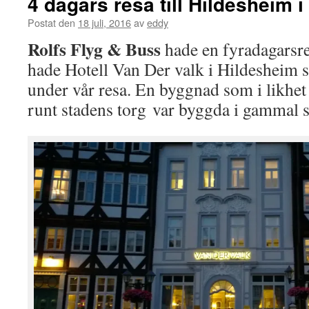
4 dagars resa till Hildesheim 
Postat den
18 juli, 2016
av
eddy
Rolfs Flyg & Buss
hade en fyradagarsre
hade Hotell Van Der valk i Hildesheim
under vår resa. En byggnad som i likhe
runt stadens torg var byggda i gammal st