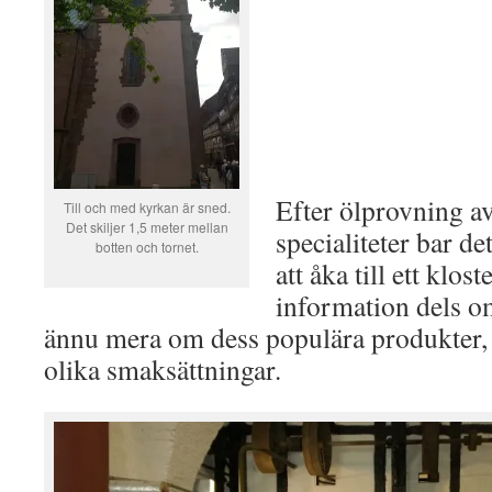
Efter ölprovning a
Till och med kyrkan är sned.
Det skiljer 1,5 meter mellan
specialiteter bar de
botten och tornet.
att åka till ett klost
information dels om
ännu mera om dess populära produkter, 
olika smaksättningar.