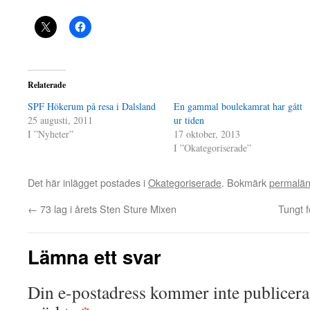
Relaterade
SPF Hökerum på resa i Dalsland
En gammal boulekamrat har gått
25 augusti, 2011
ur tiden
I ”Nyheter”
17 oktober, 2013
I ”Okategoriserade”
Det här inlägget postades i
Okategoriserade
. Bokmärk
permalä
←
73 lag i årets Sten Sture Mixen
Tungt 
Lämna ett svar
Din e-postadress kommer inte publicera