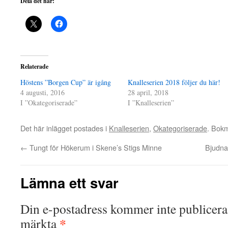
Dela det här:
Relaterade
Höstens ”Borgen Cup” är igång
Knalleserien 2018 följer du här!
4 augusti, 2016
28 april, 2018
I ”Okategoriserade”
I ”Knalleserien”
Det här inlägget postades i
Knalleserien
,
Okategoriserade
. Bok
←
Tungt för Hökerum i Skene’s Stigs Minne
Bjudna
Lämna ett svar
Din e-postadress kommer inte publicera
*
märkta