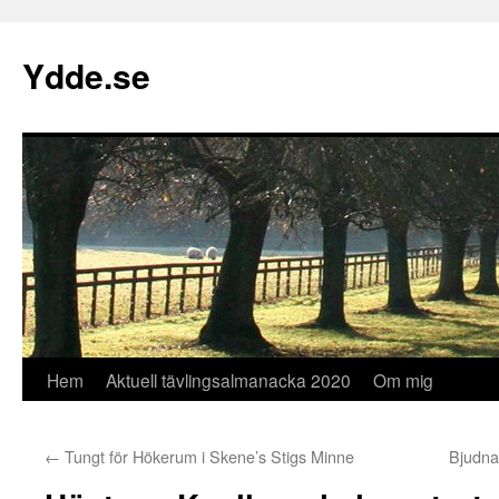
Hoppa
till
Ydde.se
innehåll
Hem
Aktuell tävlingsalmanacka 2020
Om mig
←
Tungt för Hökerum i Skene’s Stigs Minne
Bjudna