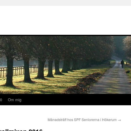
20
Om mig
Månadsträff hos SPF Seniorerna i Hökerum
→