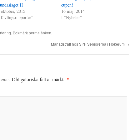
undaslaget H
cupen!
 oktober, 2015
16 maj, 2014
”Tävlingsrapporter”
I ”Nyheter”
rtering
. Bokmärk
permalänken
.
Månadsträff hos SPF Seniorerna i Hökerum
→
*
ceras.
Obligatoriska fält är märkta