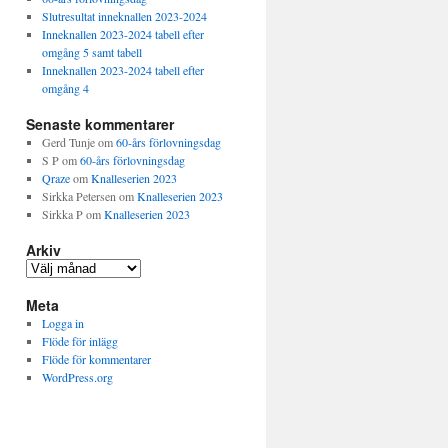
Slutresultat inneknallen 2023-2024
Inneknallen 2023-2024 tabell efter
omgång 5 samt tabell
Inneknallen 2023-2024 tabell efter
omgång 4
Senaste kommentarer
Gerd Tunje
om
60-års förlovningsdag
S P
om
60-års förlovningsdag
Qraze
om
Knalleserien 2023
Sirkka Petersen
om
Knalleserien 2023
Sirkka P
om
Knalleserien 2023
Arkiv
Arkiv
Meta
Logga in
Flöde för inlägg
Flöde för kommentarer
WordPress.org