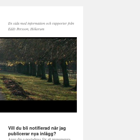
En sida med information och rapporter från
Eddy Persson, Hökerum
Vill du bli notifierad när jag
publicerar nya inlägg?
Ange din e-postadress för att prenumerera