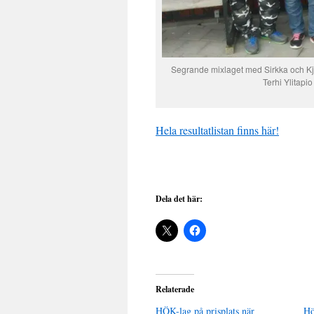
Segrande mixlaget med Sirkka och Kje
Terhi Ylitapi
Hela resultatlistan finns här!
Dela det här:
Relaterade
HÖK-lag på prisplats när
Hö