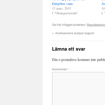
Dalsjöfors vann
Ås
15 mars, 2015
10
I ”Okategoriserade”
I 
Det här inlägget postades i
Resultatrappo
←
Knalleseriens slutspel avgjord
Lämna ett svar
Din e-postadress kommer inte publi
Kommentar
*