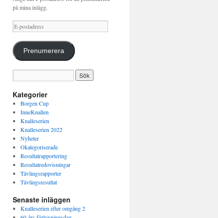
på mina inlägg.
E-
postadress
Prenumerera
Kategorier
Borgen Cup
InneKnallen
Knalleserien
Knalleserien 2022
Nyheter
Okategoriserade
Resultatrapportering
Resultatredovisningar
Tävlingsrapporter
Tävlingsresultat
Senaste inläggen
Knalleserien efter omgång 2
60-års förlovningsdag