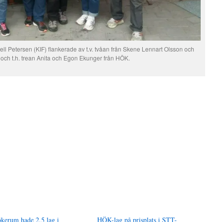
ll Petersen (KIF) flankerade av t.v. tvåan från Skene Lennart Olsson och
o och t.h. trean Anita och Egon Ekunger från HÖK.
kerum hade 2,5 lag i
HÖK-lag på prisplats i STT-