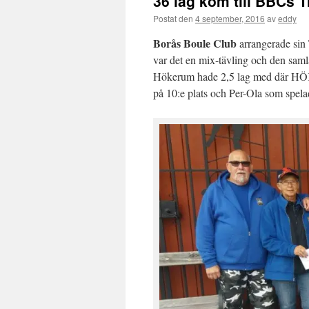
36 lag kom till BBCs 
Postat den
4 september, 2016
av
eddy
Borås Boule Club
arrangerade sin
var det en mix-tävling och den sam
Hökerum hade 2,5 lag med där HÖK
på 10:e plats och Per-Ola som spel