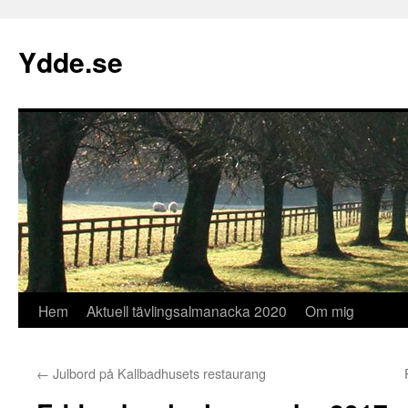
Hoppa
till
Ydde.se
innehåll
Hem
Aktuell tävlingsalmanacka 2020
Om mig
←
Julbord på Kallbadhusets restaurang