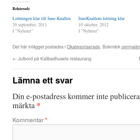
Relaterade
Lottningen klar till Inne-Knallen
InneKnallens lottning klar
29 september, 2011
10 oktober, 2012
I ”Nyheter”
I ”Nyheter”
Det här inlägget postades i
Okategoriserade
. Bokmärk
permalä
←
Julbord på Kallbadhusets restaurang
Lämna ett svar
Din e-postadress kommer inte publicera
*
märkta
Kommentar
*