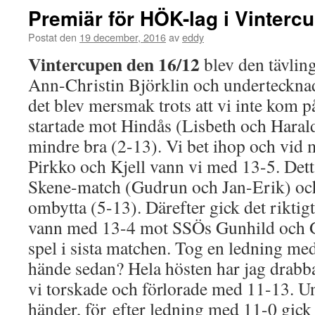
Premiär för HÖK-lag i Vinterc
Postat den
19 december, 2016
av
eddy
Vintercupen den 16/12
blev den tävlin
Ann-Christin Björklin och undertecknad 
det blev mersmak trots att vi inte kom p
startade mot Hindås (Lisbeth och Harald
mindre bra (2-13). Vi bet ihop och vid
Pirkko och Kjell vann vi med 13-5. Dett
Skene-match (Gudrun och Jan-Erik) och 
ombytta (5-13). Därefter gick det riktigt
vann med 13-4 mot SSÖs Gunhild och Gö
spel i sista matchen. Tog en ledning me
hände sedan? Hela hösten har jag drabb
vi torskade och förlorade med 11-13. Und
händer, för efter ledning med 11-0 gick 