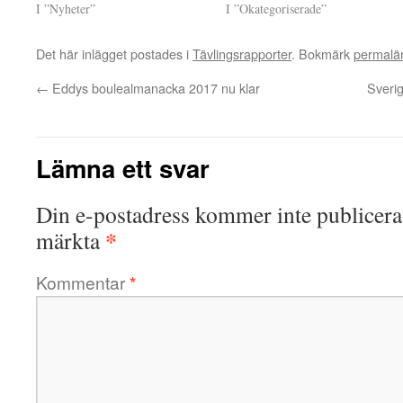
I ”Nyheter”
I ”Okategoriserade”
Det här inlägget postades i
Tävlingsrapporter
. Bokmärk
permalä
←
Eddys boulealmanacka 2017 nu klar
Sverig
Lämna ett svar
Din e-postadress kommer inte publicera
*
märkta
Kommentar
*