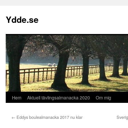
Hoppa
till
Ydde.se
innehåll
Hem
Aktuell tävlingsalmanacka 2020
Om mig
←
Eddys boulealmanacka 2017 nu klar
Sverig