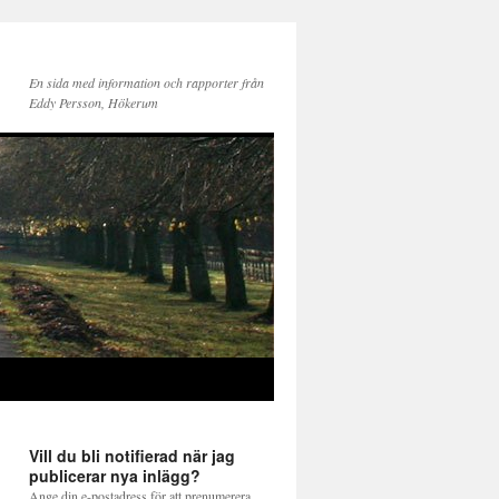
En sida med information och rapporter från
Eddy Persson, Hökerum
Vill du bli notifierad när jag
publicerar nya inlägg?
Ange din e-postadress för att prenumerera