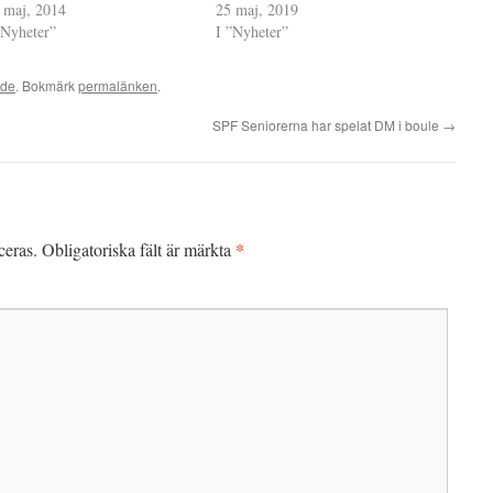
 maj, 2014
25 maj, 2019
”Nyheter”
I ”Nyheter”
ade
. Bokmärk
permalänken
.
SPF Seniorerna har spelat DM i boule
→
*
ceras.
Obligatoriska fält är märkta