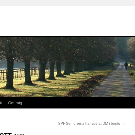
20
Om mig
SPF Seniorerna har spelat DM i boule
→