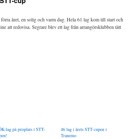
s STT-cup
förra året, en solig och varm dag. Hela 61 lag kom till start och
line att redovisa. Segrare blev ett lag från arrangörsklubben tätt
K-lag på prisplats i STT-
46 lag i årets STT-cupen i
pen!
Tranemo