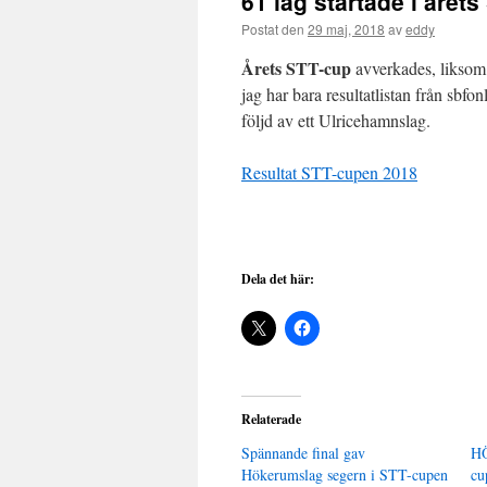
61 lag startade i året
Postat den
29 maj, 2018
av
eddy
Årets STT-cup
avverkades, liksom 
jag har bara resultatlistan från sbfon
följd av ett Ulricehamnslag.
Resultat STT-cupen 2018
Dela det här:
Relaterade
Spännande final gav
HÖ
Hökerumslag segern i STT-cupen
cu