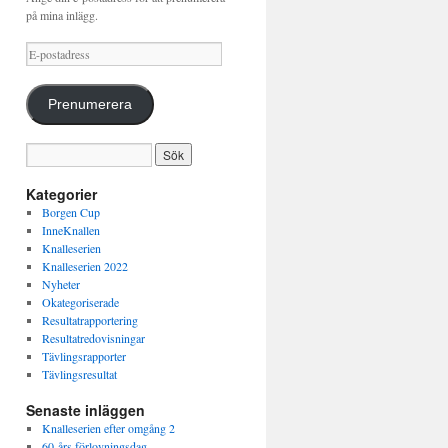
på mina inlägg.
E-
postadress
Prenumerera
Kategorier
Borgen Cup
InneKnallen
Knalleserien
Knalleserien 2022
Nyheter
Okategoriserade
Resultatrapportering
Resultatredovisningar
Tävlingsrapporter
Tävlingsresultat
Senaste inläggen
Knalleserien efter omgång 2
60-års förlovningsdag