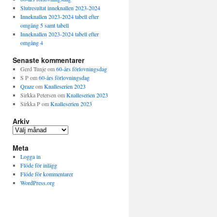
Slutresultat inneknallen 2023-2024
Inneknallen 2023-2024 tabell efter
omgång 5 samt tabell
Inneknallen 2023-2024 tabell efter
omgång 4
Senaste kommentarer
Gerd Tunje
om
60-års förlovningsdag
S P
om
60-års förlovningsdag
Qraze
om
Knalleserien 2023
Sirkka Petersen
om
Knalleserien 2023
Sirkka P
om
Knalleserien 2023
Arkiv
Arkiv
Meta
Logga in
Flöde för inlägg
Flöde för kommentarer
WordPress.org