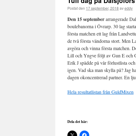
Tuff dag på Dalsjöfor
Postat den
17 september, 2018
av
eddy
Den 15 september
arrangerade Dal
boulebanorna i Övrarp. 30 lag starta
första matchen ett lag från Landvett
de två första vändorna stort. Men La
avgöra och vinna första matchen. Det
Lill och Yngve följt av Gun E och
Erik J spädde på vår förlustlista o
igen. Vad ska man skylla på? Jag ha
dagen okoncentrerad partner. En lju
Hela resultatlistan från GuldMixen
Dela det här: