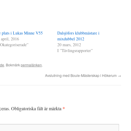
e plats i Lukas Minne V55
Dalsjöfors klubbmästare i
 april, 2016
mixdubbel 2012
”Okategoriserade”
20 mars, 2012
I ”Tävlingsrapporter”
ade
. Bokmärk
permalänken
.
Avslutning med Boule-Mästerskap i Hökerum
→
*
ceras.
Obligatoriska fält är märkta