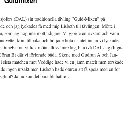
s ”Guldmixen”
sjöfors (DAL) sin traditionella tävling ”Guld-Mixen” på
de och jag lyckades få med mig Lisbeth till tävlingen. Mötte i
er, som jag nog inte mött tidigare. Vi gjorde en rivstart och vann
ndvetter kom tillbaka och började hota i slutet innan vi lyckades
 innebar att vi fick möta allt svårare lag, bl.a två DAL-lag (Inga-
 Göran B) där vi förlorade båda. Skene med Gudrun A och Jan-
ch i sista matchen mot Veddige hade vi en jämn match men torskade
de ingen ursäkt men Lisbeth hade oturen att få spela med en för
sglimt? Ja nu kan det bara bli bättre…