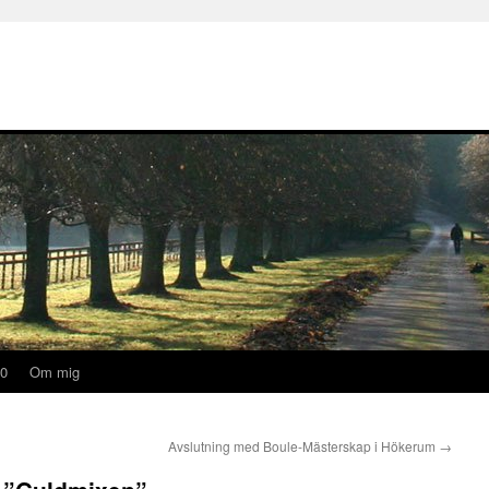
20
Om mig
Avslutning med Boule-Mästerskap i Hökerum
→