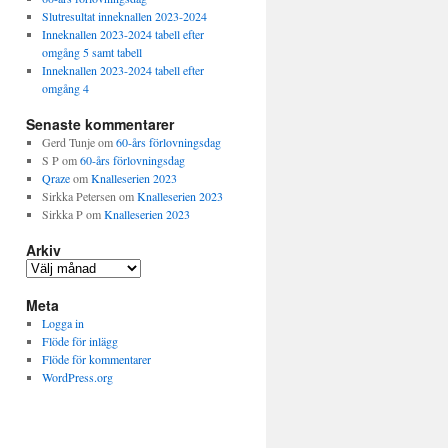
Slutresultat inneknallen 2023-2024
Inneknallen 2023-2024 tabell efter
omgång 5 samt tabell
Inneknallen 2023-2024 tabell efter
omgång 4
Senaste kommentarer
Gerd Tunje
om
60-års förlovningsdag
S P
om
60-års förlovningsdag
Qraze
om
Knalleserien 2023
Sirkka Petersen
om
Knalleserien 2023
Sirkka P
om
Knalleserien 2023
Arkiv
Arkiv
Meta
Logga in
Flöde för inlägg
Flöde för kommentarer
WordPress.org