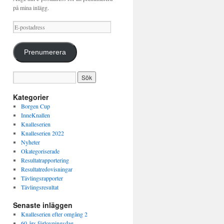
på mina inlägg.
E-
postadress
Prenumerera
Kategorier
Borgen Cup
InneKnallen
Knalleserien
Knalleserien 2022
Nyheter
Okategoriserade
Resultatrapportering
Resultatredovisningar
Tävlingsrapporter
Tävlingsresultat
Senaste inläggen
Knalleserien efter omgång 2
60-års förlovningsdag