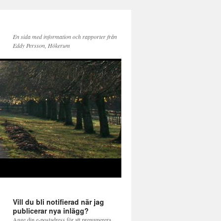
En sida med information och rapporter från
Eddy Persson, Hökerum
Vill du bli notifierad när jag
publicerar nya inlägg?
Ange din e-postadress för att prenumerera