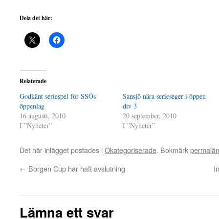
Dela det här:
Relaterade
Godkänt seriespel för SSÖs
Sansjö nära serieseger i öppen
öppenlag
div 3
16 augusti, 2010
20 september, 2010
I ”Nyheter”
I ”Nyheter”
Det här inlägget postades i
Okategoriserade
. Bokmärk
permalä
←
Borgen Cup har haft avslutning
I
Lämna ett svar