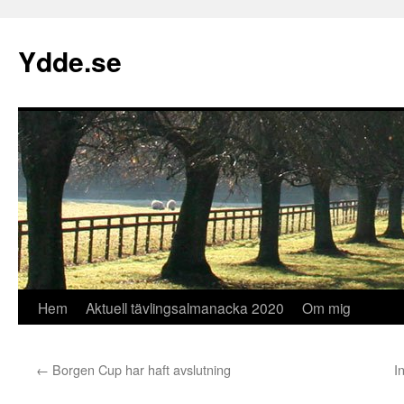
Hoppa
till
Ydde.se
innehåll
Hem
Aktuell tävlingsalmanacka 2020
Om mig
←
Borgen Cup har haft avslutning
I