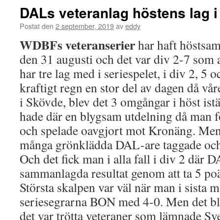
DALs veteranlag höstens lag i 
Postat den
2 september, 2019
av
eddy
WDBFs veteranserier
har haft höstsa
den 31 augusti och det var div 2-7 som 
har tre lag med i seriespelet, i div 2, 5 
kraftigt regn en stor del av dagen då v
i Skövde, blev det 3 omgångar i höst istä
hade där en blygsam utdelning då man f
och spelade oavgjort mot Kronäng. Men
många grönklädda DAL-are taggade och 
Och det fick man i alla fall i div 2 där D
sammanlagda resultat genom att ta 5 po
Största skalpen var väl när man i sista mö
seriesegrarna BON med 4-0. Men det bl
det var trötta veteraner som lämnade Sv