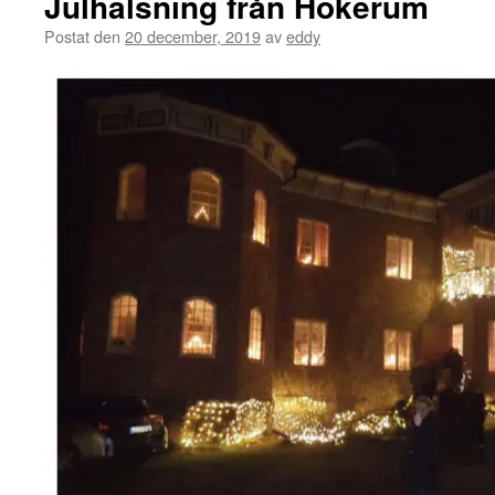
Julhälsning från Hökerum
Postat den
20 december, 2019
av
eddy