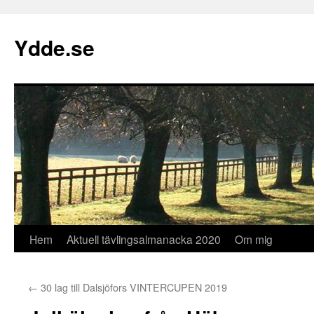
Hoppa
till
Ydde.se
innehåll
Hem
Aktuell tävlingsalmanacka 2020
Om mig
←
30 lag till Dalsjöfors VINTERCUPEN 2019