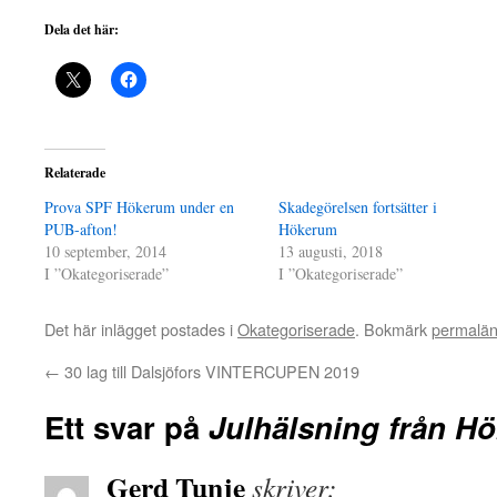
Dela det här:
Relaterade
Prova SPF Hökerum under en
Skadegörelsen fortsätter i
PUB-afton!
Hökerum
10 september, 2014
13 augusti, 2018
I ”Okategoriserade”
I ”Okategoriserade”
Det här inlägget postades i
Okategoriserade
. Bokmärk
permalä
←
30 lag till Dalsjöfors VINTERCUPEN 2019
Ett svar på
Julhälsning från H
Gerd Tunje
skriver: