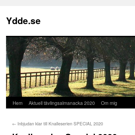
Hoppa
till
Ydde.se
innehåll
Hem
Aktuell tävlingsalmanacka 2020
Om mig
←
Inbjudan klar till Knalleserien SPECIAL 2020