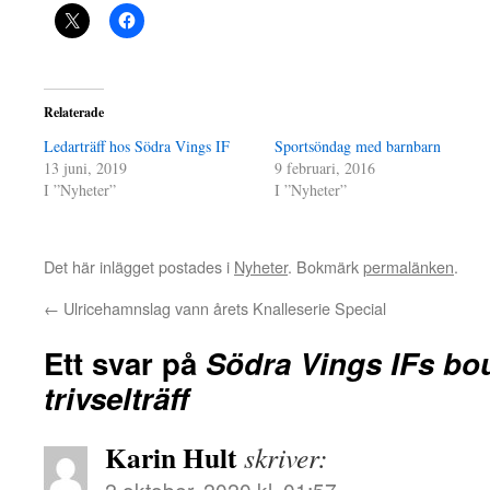
Relaterade
Ledarträff hos Södra Vings IF
Sportsöndag med barnbarn
13 juni, 2019
9 februari, 2016
I ”Nyheter”
I ”Nyheter”
Det här inlägget postades i
Nyheter
. Bokmärk
permalänken
.
←
Ulricehamnslag vann årets Knalleserie Special
Ett svar på
Södra Vings IFs bou
trivselträff
Karin Hult
skriver:
2 oktober, 2020 kl. 01:57