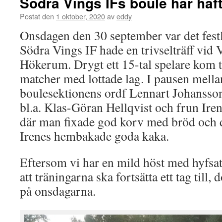
Södra Vings IFs boule har haft 
Postat den
1 oktober, 2020
av
eddy
Onsdagen den 30 september var det festl
Södra Vings IF hade en trivselträff vid 
Hökerum. Drygt ett 15-tal spelare kom til
matcher med lottade lag. I pausen mell
boulesektionens ordf Lennart Johansso
bl.a. Klas-Göran Hellqvist och frun Iren
där man fixade god korv med bröd och 
Irenes hembakade goda kaka.
Eftersom vi har en mild höst med hyfsat
att träningarna ska fortsätta ett tag till, d
på onsdagarna.