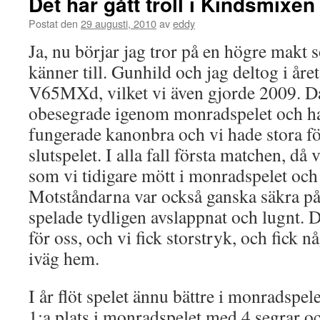
Det har gått troll i Kindsmixen
Postat den
29 augusti, 2010
av
eddy
Ja, nu börjar jag tror på en högre makt 
känner till. Gunhild och jag deltog i år
V65MXd, vilket vi även gjorde 2009. Då 
obesegrade igenom monradspelet och had
fungerade kanonbra och vi hade stora f
slutspelet. I alla fall första matchen, då 
som vi tidigare mött i monradspelet oc
Motståndarna var också ganska säkra p
spelade tydligen avslappnat och lugnt. Då
för oss, och vi fick storstryk, och fick 
iväg hem.
I år flöt spelet ännu bättre i monradspe
1:a plats i monradspelet med 4 segrar 