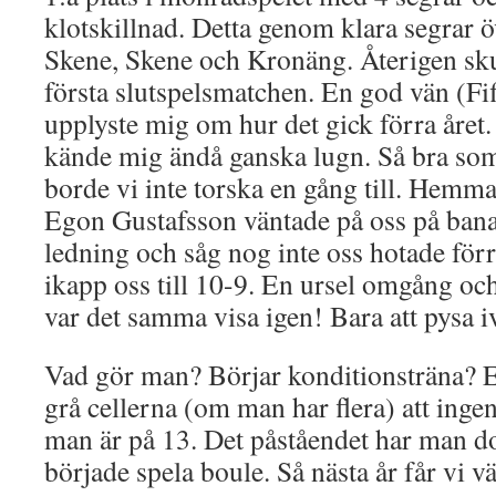
klotskillnad. Detta genom klara segrar ö
Skene, Skene och Kronäng. Återigen skul
första slutspelsmatchen. En god vän (Fif
upplyste mig om hur det gick förra året. 
kände mig ändå ganska lugn. Så bra som 
borde vi inte torska en gång till. Hemm
Egon Gustafsson väntade på oss på bana
ledning och såg nog inte oss hotade fö
ikapp oss till 10-9. En ursel omgång oc
var det samma visa igen! Bara att pysa 
Vad gör man? Börjar konditionsträna? E
grå cellerna (om man har flera) att inge
man är på 13. Det påståendet har man d
började spela boule. Så nästa år får vi