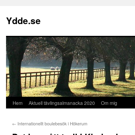
Hoppa
till
Ydde.se
innehåll
Hem
Aktuell tävlingsalmanacka 2020
Om mig
←
Internationellt boulebesök i Hökerum