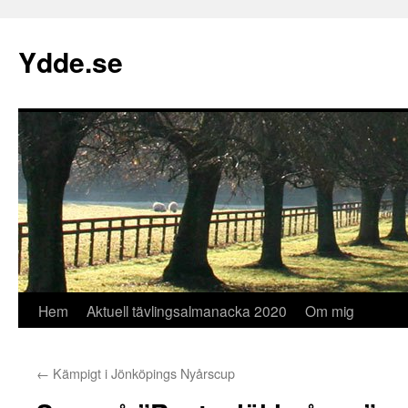
Hoppa
till
Ydde.se
innehåll
Hem
Aktuell tävlingsalmanacka 2020
Om mig
←
Kämpigt i Jönköpings Nyårscup