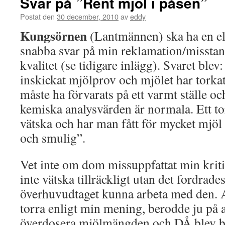
Svar på ”Rent mjöl i påsen”
Postat den
30 december, 2010
av
eddy
Kungsörnen
(Lantmännen) ska ha en elo
snabba svar på min reklamation/missta
kvalitet (se tidigare inlägg). Svaret blev
inskickat mjölprov och mjölet har torka
måste ha förvarats på ett varmt ställe oc
kemiska analysvärden är normala. Ett to
vätska och har man fått för mycket mjöl 
och smulig”.
Vet inte om dom missuppfattat min krit
inte vätska tillräckligt utan det fordrad
överhuvudtaget kunna arbeta med den. A
torra enligt min mening, berodde ju på 
överdosera mjölmängden och DÅ blev ba