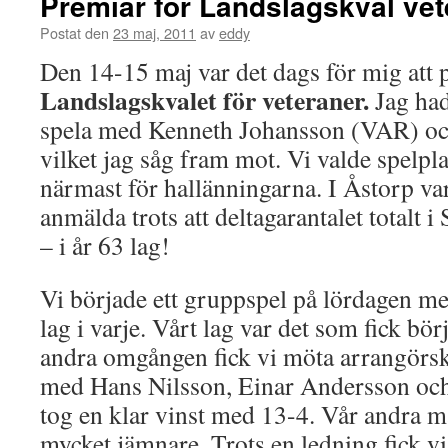
Premiär för Landslagskval vet
Postat den
23 maj, 2011
av
eddy
Den 14-15 maj var det dags för mig att 
Landslagskvalet för veteraner.
Jag had
spela med Kenneth Johansson (VAR) oc
vilket jag såg fram mot. Vi valde spelpla
närmast för hallänningarna. I Åstorp va
anmälda trots att deltagarantalet totalt i
– i år 63 lag!
Vi började ett gruppspel på lördagen m
lag i varje. Vårt lag var det som fick börj
andra omgången fick vi möta arrangörs
med Hans Nilsson, Einar Andersson och
tog en klar vinst med 13-4. Vår andra m
mycket jämnare. Trots en ledning fick v