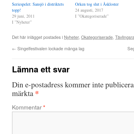
Seriespelet: Sansjö i distriktets
Orken tog slut i Åskloster
topp!
24 augusti, 2017
29 juni, 2011
I ”Okategoriserade”
I ”Nyheter”
Det här inlägget postades i
Nyheter
,
Okategoriserade
,
Tävlingsr
←
Singelfestivalen lockade många lag
Seg
Lämna ett svar
Din e-postadress kommer inte publicera
*
märkta
Kommentar
*