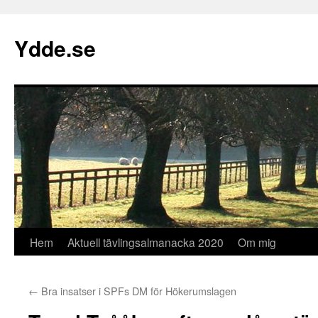
Hoppa
till
Ydde.se
innehåll
Hem
Aktuell tävlingsalmanacka 2020
Om mig
←
Bra insatser i SPFs DM för Hökerumslagen