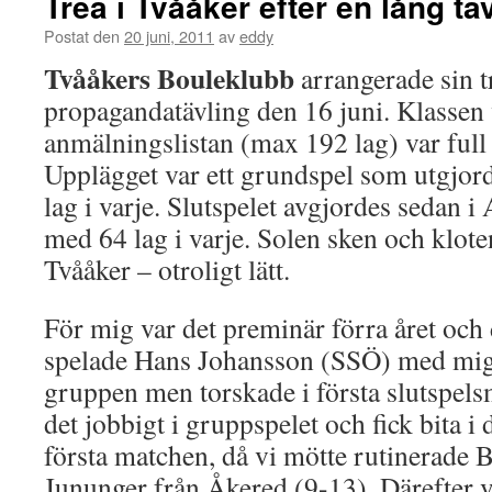
Trea i Tvååker efter en lång t
Postat den
20 juni, 2011
av
eddy
Tvååkers Bouleklubb
arrangerade sin t
propagandatävling den 16 juni. Klassen
anmälningslistan (max 192 lag) var full 
Upplägget var ett grundspel som utgjor
lag i varje. Slutspelet avgjordes sedan i
med 64 lag i varje. Solen sken och klote
Tvååker – otroligt lätt.
För mig var det preminär förra året oc
spelade Hans Johansson (SSÖ) med mig
gruppen men torskade i första slutspels
det jobbigt i gruppspelet och fick bita i 
första matchen, då vi mötte rutinerade 
Jununger från Åkered (9-13). Därefter va