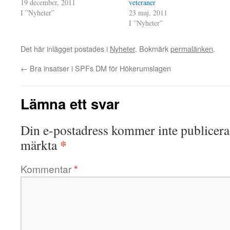
19 december, 2011
veteraner
I ”Nyheter”
23 maj, 2011
I ”Nyheter”
Det här inlägget postades i
Nyheter
. Bokmärk
permalänken
.
←
Bra insatser i SPFs DM för Hökerumslagen
Lämna ett svar
Din e-postadress kommer inte publicera
*
märkta
Kommentar
*