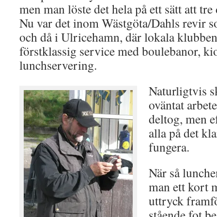
men man löste det hela på ett sätt att tre
Nu var det inom Wästgöta/Dahls revir s
och då i Ulricehamn, där lokala klubben
förstklassig service med boulebanor, ki
lunchservering.
Naturligtvis s
oväntat arbete
deltog, men ef
alla på det kl
fungera.
När så lunche
man ett kort m
uttryck framf
stående fot be