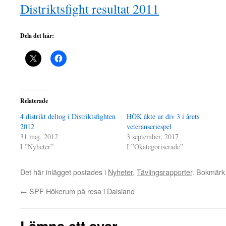
Distriktsfight resultat 2011
Dela det här:
Relaterade
4 distrikt deltog i Distriktsfighten
HÖK åkte ur div 3 i årets
2012
veteranseriespel
31 maj, 2012
3 september, 2017
I ”Nyheter”
I ”Okategoriserade”
Det här inlägget postades i
Nyheter
,
Tävlingsrapporter
. Bokmär
←
SPF Hökerum på resa i Dalsland
Lämna ett svar