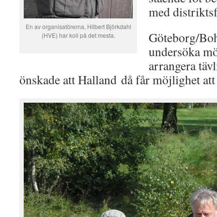
med distrikts
En av organisatörerna, Hilbert Björkdahl
Göteborg/Bohu
(HVE) har koll på det mesta.
undersöka möj
arrangera tävl
önskade att Halland då får möjlighet att