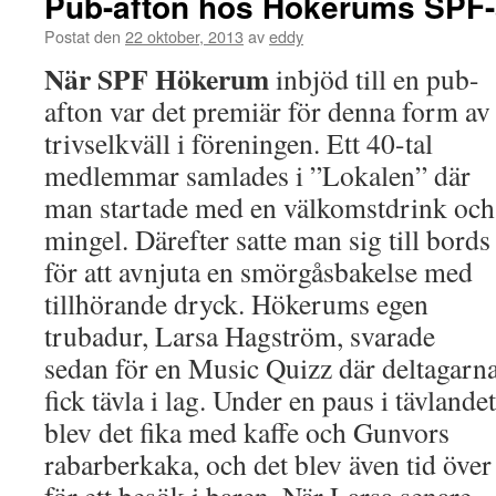
Pub-afton hos Hökerums SPF-
Postat den
22 oktober, 2013
av
eddy
När SPF Hökerum
inbjöd till en pub-
afton var det premiär för denna form av
trivselkväll i föreningen. Ett 40-tal
medlemmar samlades i ”Lokalen” där
man startade med en välkomstdrink och
mingel. Därefter satte man sig till bords
för att avnjuta en smörgåsbakelse med
tillhörande dryck. Hökerums egen
trubadur, Larsa Hagström, svarade
sedan för en Music Quizz där deltagarn
fick tävla i lag. Under en paus i tävlandet
blev det fika med kaffe och Gunvors
rabarberkaka, och det blev även tid över