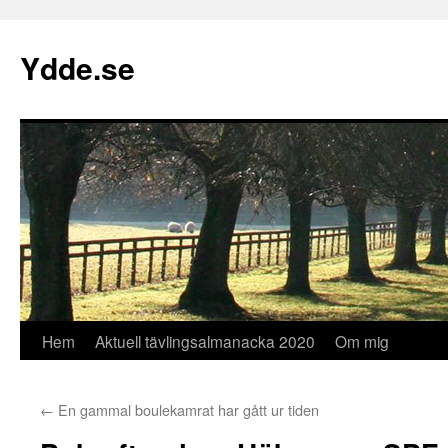
Hoppa
till
Ydde.se
innehåll
Hem
Aktuell tävlingsalmanacka 2020
Om mig
←
En gammal boulekamrat har gått ur tiden