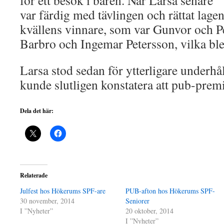
för ett besök i baren. När Larsa senare
var färdig med tävlingen och rättat lage
kvällens vinnare, som var Gunvor och P
Barbro och Ingemar Petersson, vilka bl
Larsa stod sedan för ytterligare underh
kunde slutligen konstatera att pub-premi
Dela det här:
Relaterade
Julfest hos Hökerums SPF-are
PUB-afton hos Hökerums SPF-
30 november, 2014
Seniorer
I ”Nyheter”
20 oktober, 2014
I ”Nyheter”