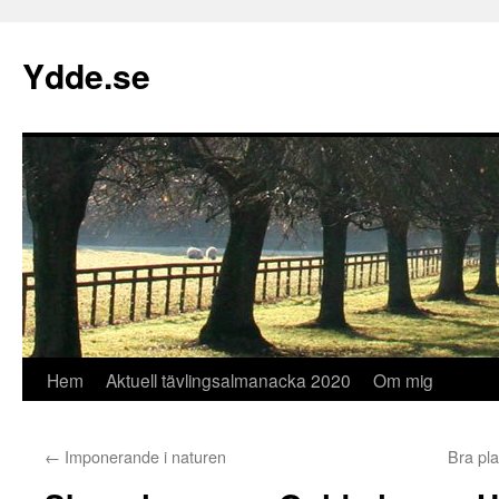
Hoppa
till
Ydde.se
innehåll
Hem
Aktuell tävlingsalmanacka 2020
Om mig
←
Imponerande i naturen
Bra pla