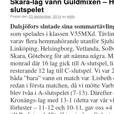
Skara-lag vann Guldmixen – 
slutspelet
Postat den
23 september, 2014
av
eddy
Dalsjöfors slutade sina sommartävli
som spelades i klassen V55MXd. Tävlin
varav flera hemmahörande utanför Sju
Linköping, Helsingborg, Vetlanda, Solb
Skara, Göteborg för att nämna några. 
monrad där 16 lag gick till A-slutspel, li
resterande 12 lag till C-slutspel. Vi va
båda ”bara” vann en match var. Lisbeth o
redan i första matchen, då vi mötte Varb
blev tvåa i A-slutspelet (7-13). Därefter 
Kronängs-lag med 13-1 (detta var vår vin
förluster – 11-12 och 10-11, gav oss +4 i