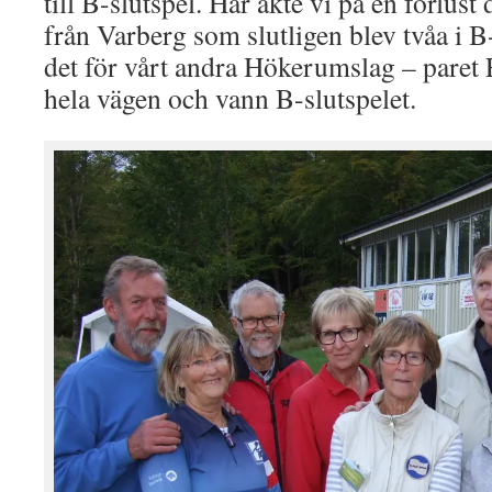
till B-slutspel. Här åkte vi på en förlust 
från Varberg som slutligen blev tvåa i B-
det för vårt andra Hökerumslag – paret
hela vägen och vann B-slutspelet.