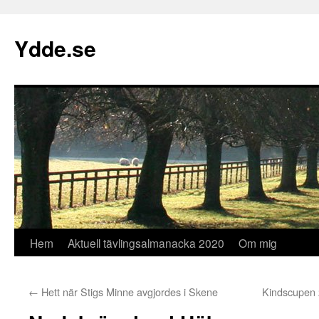
Hoppa
till
Ydde.se
innehåll
Hem
Aktuell tävlingsalmanacka 2020
Om mig
←
Hett när Stigs Minne avgjordes i Skene
Kindscupen 