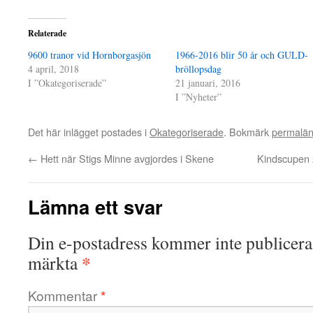
Relaterade
9600 tranor vid Hornborgasjön
1966-2016 blir 50 år och GULD-
4 april, 2018
bröllopsdag
I ”Okategoriserade”
21 januari, 2016
I ”Nyheter”
Det här inlägget postades i
Okategoriserade
. Bokmärk
permalä
←
Hett när Stigs Minne avgjordes i Skene
Kindscupen 
Lämna ett svar
Din e-postadress kommer inte publicera
*
märkta
Kommentar
*