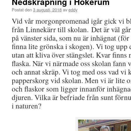
Nedskräpning i Hökerum
Postat den
3 augusti, 2018
av
eddy
Vid vår morgonpromenad igår gick vi b
från Linnekärr till skolan. Det är väl 
på vänster sida, som nu är inhägnat (för
finna lite grönska i skogen). Vi tog upp
utan att kliva över stängslet. Kvar finns
flaska. När vi närmade oss skolan fann v
och annat skräp. Vi tog med oss vad vi 
papperskorg vid skolan. Men vi är lite o
och flaskor som ligger innanför inhägn
djuren. Vilka är befriade från sunt förn
i naturen?