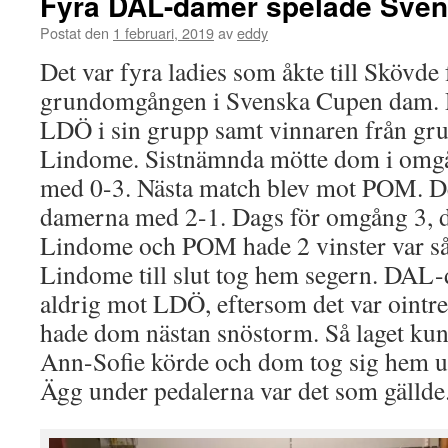
Fyra DAL-damer spelade Sve
Postat den
1 februari, 2019
av
eddy
Det var fyra ladies som åkte till Skövde f
grundomgången i Svenska Cupen dam
LDÖ i sin grupp samt vinnaren från gru
Lindome. Sistnämnda mötte dom i omgå
med 0-3. Nästa match blev mot POM. 
damerna med 2-1. Dags för omgång 3, då
Lindome och POM hade 2 vinster var så 
Lindome till slut tog hem segern. DAL
aldrig mot LDÖ, eftersom det var ointr
hade dom nästan snöstorm. Så laget kund
Ann-Sofie körde och dom tog sig hem u
Ägg under pedalerna var det som gällde