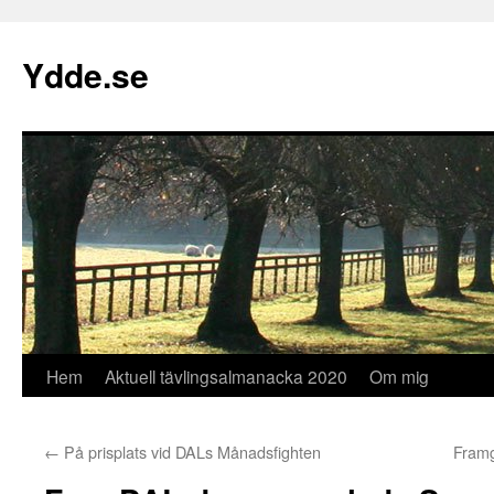
Hoppa
till
Ydde.se
innehåll
Hem
Aktuell tävlingsalmanacka 2020
Om mig
←
På prisplats vid DALs Månadsfighten
Framg