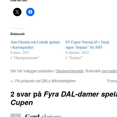
Dela det här:
Relaterade
Ann-Christin och Lisbeth spelade
SV Cupen Veteran 65 i Växjö
i Kärringarallyt
ingen ”höjdare” för SSÖ
6 mars, 2017
8 oktober, 2012
I ”Okategoriserade”
I ”Nyheter”
Det här inlägget postades i
Okategoriserade
. Bokmärk
permalä
←
På prisplats vid DALs Månadsfighten
Framg
2 svar på
Fyra DAL-damer spel
Cupen
Gerd
skriver: