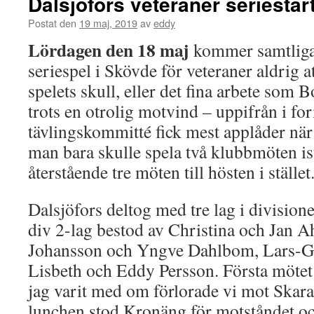
Dalsjöfors veteraner seriestar
Postat den
19 maj, 2019
av
eddy
Lördagen den 18 maj
kommer samtliga 
seriespel i Skövde för veteraner aldrig a
spelets skull, eller det fina arbete som
trots en otrolig motvind – uppifrån i for
tävlingskommitté fick mest applåder nä
man bara skulle spela två klubbmöten ist
återstående tre möten till hösten i stäl
Dalsjöfors deltog med tre lag i divisio
div 2-lag bestod av Christina och Jan Ah
Johansson och Yngve Dahlbom, Lars-G
Lisbeth och Eddy Persson. Första mötet 
jag varit med om förlorade vi mot Skara
lunchen stod Kronäng för motståndet o