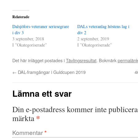
Relaterade
Dalsjöfors-veteraner seriesegrare
DALs veteranlag höstens lag i
i div 3
div 2
3 september, 2018
2 september, 2019
I ”Okategoriserade”
I ”Okategoriserade”
Det här inlägget postades i
Tävlingsresultat
. Bokmärk
permalän
←
DAL-framgångar i Guldcupen 2019
4
Lämna ett svar
Din e-postadress kommer inte publicera
*
märkta
Kommentar
*